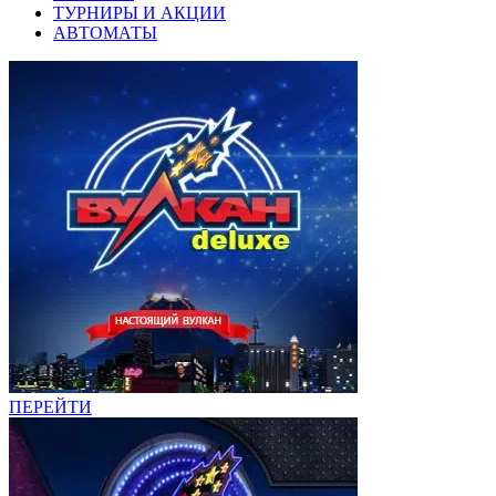
ТУРНИРЫ И АКЦИИ
АВТОМАТЫ
ПЕРЕЙТИ