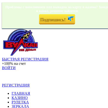
Проблемы с пополнением или выводом на карту в казино? Заход
в канал, решение найдется
Подпишись!
БЫСТРАЯ
РЕГИСТРАЦИЯ
+100% на счет
ВОЙТИ
РЕГИСТРАЦИЯ
ГЛАВНАЯ
КАЗИНО
РУЛЕТКА
ЗЕРКАЛА