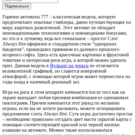
Горячие автоматы 777 – классическая модель, которую
предпочитают опытные гэмблеры, давно путешествующие по
миру азартных развлечений. Этот автомат не обладает
инновационными технологиями и новомодными бонусами,
но это и к лучшему, ведь все гениальное – просто! Слот
Always Hot оформлен в стандартном стиле “одноруких
бандитов”, пришедших прямиком из далекого прошлого
игорного софта. Здесь есть красочные картинки в фруктовой
тематике и интересная риск-игра, в которой можно удвоить
приз. Данная модель в
Вулкане на деньги
не отличается
великолепной графикой, но славится невероятной
атмосферой, с помощью которой игрок может перенестись на
годы назад в наземный реальный зал.
Игра на риск в этом аппарате начинается после того как на
экране выпадает любая призовая комбинация из одинаковых
пиктограмм. Причем начинается этот раунд по желанию
игрока, если вы не хотите рисковать, можете игнорировать
предложение слота Always Hot. Суть игры достаточно простая
– необходимо правильно отгадать цвет масти скрытой карты с
помощью соответствующей красной или черной кнопки
клавиши на автомате. Можно также воспользоваться