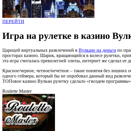
ПЕРЕЙТИ
Игра на рулетке в казино Вул
Царицей виртуальных развлечений в
Вулкане на деньги
по пра
просторах казино. Шарик, вращающийся в колесе рулетки, прик
эта игра считалась превилегией элиты, интернет же сделал ее д
Красное/черное, четное/нечетное – такие понятия без лишних
одного геймера, который бы не опробовал данный вид развлечен
ТОПовое казино Вулкан рулетку сделало «гвоздем программы
Roulette Master