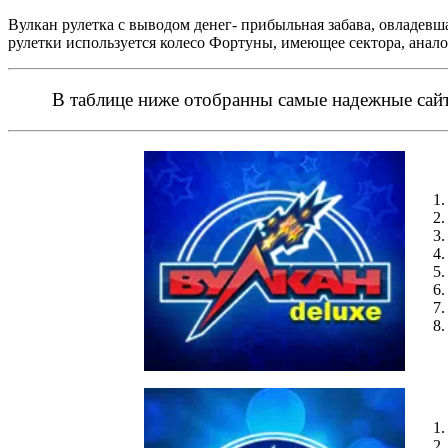
Вулкан рулетка с выводом денег- прибыльная забава, овладев
рулетки используется колесо Фортуны, имеющее сектора, аналог
В таблице ниже отобранны самые надежные сайты