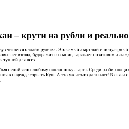
кан – крути на рубли и реальн
ву считается онлайн рулетка. Это самый азартный и популярный 
овывает взгляд, будоражит сознание, заряжает позитивом и жажд
оступной для всех.
 объяснений ясны любому поклоннику азарта. Среди разбирающих
ия в надежде сорвать Куш. А это уж что-то да значит! В связи 
».