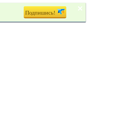
Подпишись!