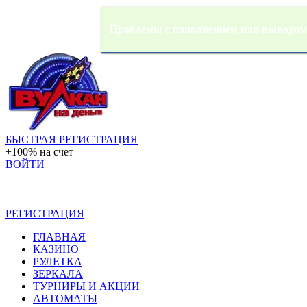
Проблемы с пополнением или выводом н
БЫСТРАЯ
РЕГИСТРАЦИЯ
+100% на счет
ВОЙТИ
РЕГИСТРАЦИЯ
ГЛАВНАЯ
КАЗИНО
РУЛЕТКА
ЗЕРКАЛА
ТУРНИРЫ И АКЦИИ
АВТОМАТЫ