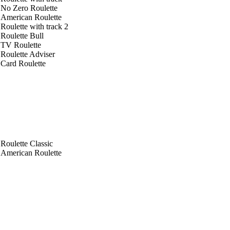
No Zero Roulette
American Roulette
Roulette with track 2
Roulette Bull
TV Roulette
Roulette Adviser
Card Roulette
Roulette Classic
American Roulette