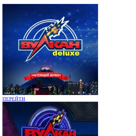
ПЕРЕЙТИ