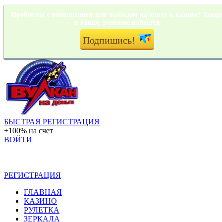
Проблемы с пополнением или выводом на карту в казино? Заход
в канал, решение найдется
Подпишись!
БЫСТРАЯ
РЕГИСТРАЦИЯ
+100% на счет
ВОЙТИ
РЕГИСТРАЦИЯ
ГЛАВНАЯ
КАЗИНО
РУЛЕТКА
ЗЕРКАЛА