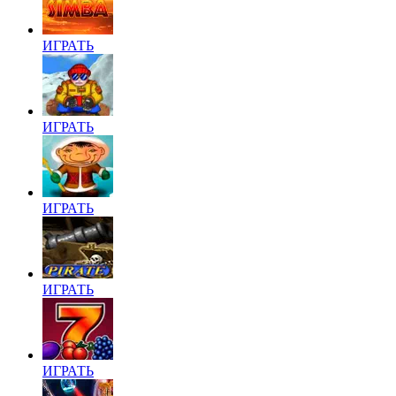
ИГРАТЬ
ИГРАТЬ
ИГРАТЬ
ИГРАТЬ
ИГРАТЬ