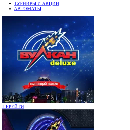
ТУРНИРЫ И АКЦИИ
АВТОМАТЫ
ПЕРЕЙТИ