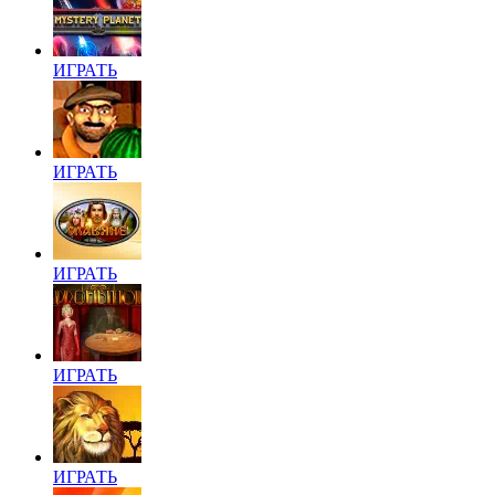
ИГРАТЬ
ИГРАТЬ
ИГРАТЬ
ИГРАТЬ
ИГРАТЬ