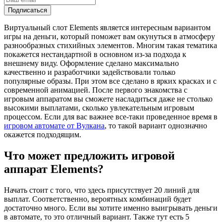
Виртуальный слот Elements является интересным вариантом
игры на деньги, который поможет вам окунуться в атмосферу
разнообразных стихийных элементов. Многим такая тематика
покажется нестандартной в основном из-за подхода к
внешнему виду. Оформление сделано максимально
качественно и разработчики задействовали только
популярные образы. При этом все сделано в ярких красках и с
современной анимацией. После первого знакомства с
игровым аппаратом вы сможете насладиться даже не столько
высокими выплатами, сколько увлекательным игровым
процессом. Если для вас важнее все-таки проведенное время в
игровом автомате от Вулкана
, то такой вариант однозначно
окажется подходящим.
Что может предложить игровой
аппарат Elements?
Начать стоит с того, что здесь присутствует 20 линий для
выплат. Соответственно, вероятных комбинаций будет
достаточно много. Если вы хотите именно выигрывать деньги
в автомате, то это отличный вариант. Также тут есть 5