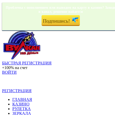
Проблемы с пополнением или выводом на карту в казино? Заход
в канал, решение найдется
Подпишись!
БЫСТРАЯ
РЕГИСТРАЦИЯ
+100% на счет
ВОЙТИ
РЕГИСТРАЦИЯ
ГЛАВНАЯ
КАЗИНО
РУЛЕТКА
ЗЕРКАЛА