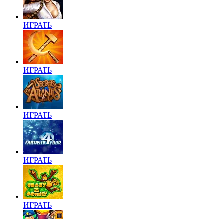
ИГРАТЬ
ИГРАТЬ
ИГРАТЬ
ИГРАТЬ
ИГРАТЬ