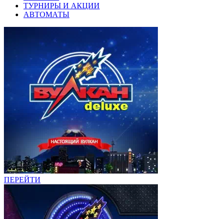
ТУРНИРЫ И АКЦИИ
АВТОМАТЫ
ПЕРЕЙТИ