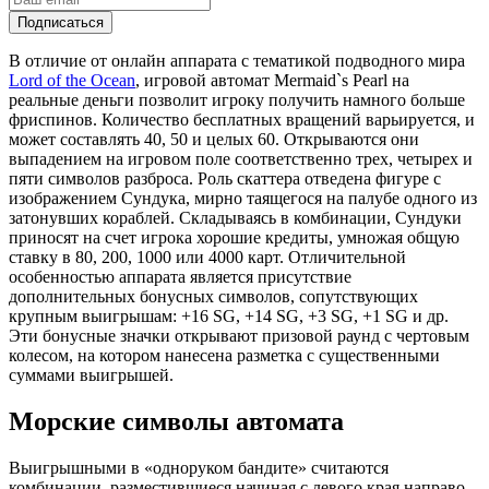
В отличие от онлайн аппарата с тематикой подводного мира
Lord of the Ocean
, игровой автомат Mermaid`s Pearl на
реальные деньги позволит игроку получить намного больше
фриспинов. Количество бесплатных вращений варьируется, и
может составлять 40, 50 и целых 60. Открываются они
выпадением на игровом поле соответственно трех, четырех и
пяти символов разброса. Роль скаттера отведена фигуре с
изображением Сундука, мирно таящегося на палубе одного из
затонувших кораблей. Складываясь в комбинации, Сундуки
приносят на счет игрока хорошие кредиты, умножая общую
ставку в 80, 200, 1000 или 4000 карт. Отличительной
особенностью аппарата является присутствие
дополнительных бонусных символов, сопутствующих
крупным выигрышам: +16 SG, +14 SG, +3 SG, +1 SG и др.
Эти бонусные значки открывают призовой раунд с чертовым
колесом, на котором нанесена разметка с существенными
суммами выигрышей.
Морские символы автомата
Выигрышными в «одноруком бандите» считаются
комбинации, разместившиеся начиная с левого края направо.