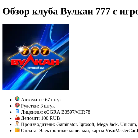
Обзор клуба Вулкан 777 с иг
Автоматы:
67
штук
Рулетки:
3
штук
Лицензия:
eCGRA B3597/vHR78
Депозит:
100 RUB
Производители:
Gaminator, Igrosoft, Mega Jack, Unicum, 
Оплата:
Электронные кошельки, карты Visa/MasterCard