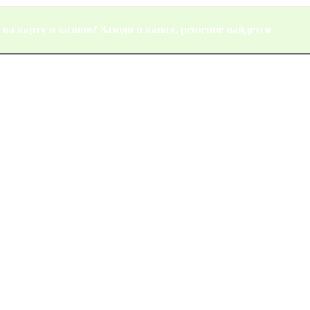
а карту в казино? Заходи в канал, решение найдется