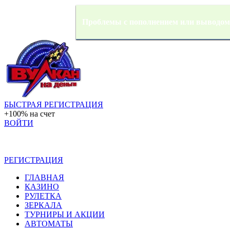
Проблемы с пополнением или выводом н
БЫСТРАЯ
РЕГИСТРАЦИЯ
+100% на счет
ВОЙТИ
РЕГИСТРАЦИЯ
ГЛАВНАЯ
КАЗИНО
РУЛЕТКА
ЗЕРКАЛА
ТУРНИРЫ И АКЦИИ
АВТОМАТЫ