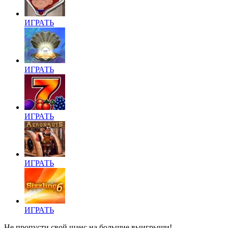
ИГРАТЬ
ИГРАТЬ
ИГРАТЬ
ИГРАТЬ
ИГРАТЬ
Не пропусти свой шанс на большие выигрыши!