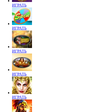
ИГРАТЬ
ИГРАТЬ
ИГРАТЬ
ИГРАТЬ
ИГРАТЬ