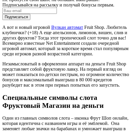
Подписывайся на рассылку и получай бонусы первым.
А вот и новый игровой
Вулкан автомат
Fruit Shop. Любитель
клубнички? (+18) А еще апельсинов, лимонов, вишен, слив и
других фруктов? Тогда этот тропический слот точно для вас!
Всемирно известные Net Entertainment создали очередной
игровой автомат, который за короткое время стал популярным
среди игроков разной возрастной категории.
Незамысловатый в оформлении аппарат на деньги Fruit Shop
представляет собой фруктовую лавку. На первый взгляд он
может показаться по-детски пестрым, но огромное количество
бонусов и максимальный выигрыш в 80 000 кредитов
разубедит вас в этом при первых попытках его запустить.
Специальные символы слота
Фруктовый Магазин на деньги
Один из главных символов слота – иконка Фрут Шоп онлайн,
которая идентична с названием игры и её эмблемой. Она
заменяет любые значки на барабанах и умножает выигрыш в