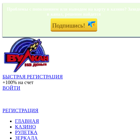
Проблемы с пополнением или выводом на карту в казино? Заход
в канал, решение найдется
Подпишись!
БЫСТРАЯ
РЕГИСТРАЦИЯ
+100% на счет
ВОЙТИ
РЕГИСТРАЦИЯ
ГЛАВНАЯ
КАЗИНО
РУЛЕТКА
ЗЕРКАЛА