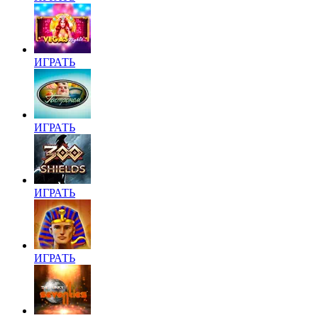
ИГРАТЬ
ИГРАТЬ
ИГРАТЬ
ИГРАТЬ