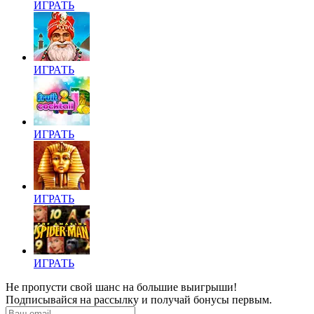
ИГРАТЬ
ИГРАТЬ
ИГРАТЬ
ИГРАТЬ
ИГРАТЬ
Не пропусти свой шанс на большие выигрыши!
Подписывайся на рассылку и получай бонусы первым.