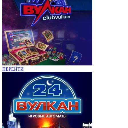
ПЕРЕЙТИ