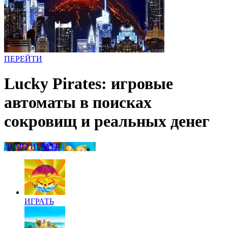
ПЕРЕЙТИ
Lucky Pirates: игровые
автоматы в поисках
сокровищ и реальных денег
ДЕМО
ИГРАТЬ
ИГРАТЬ