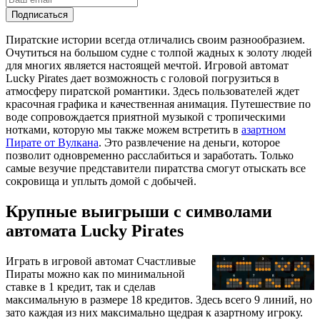
Пиратские истории всегда отличались своим разнообразием.
Очутиться на большом судне с толпой жадных к золоту людей
для многих является настоящей мечтой. Игровой автомат
Lucky Pirates дает возможность с головой погрузиться в
атмосферу пиратской романтики. Здесь пользователей ждет
красочная графика и качественная анимация. Путешествие по
воде сопровождается приятной музыкой с тропическими
нотками, которую мы также можем встретить в
азартном
Пирате от Вулкана
. Это развлечение на деньги, которое
позволит одновременно расслабиться и заработать. Только
самые везучие представители пиратства смогут отыскать все
сокровища и уплыть домой с добычей.
Крупные выигрыши с символами
автомата Lucky Pirates
Играть в игровой автомат Счастливые
Пираты можно как по минимальной
ставке в 1 кредит, так и сделав
максимальную в размере 18 кредитов. Здесь всего 9 линий, но
зато каждая из них максимально щедрая к азартному игроку.