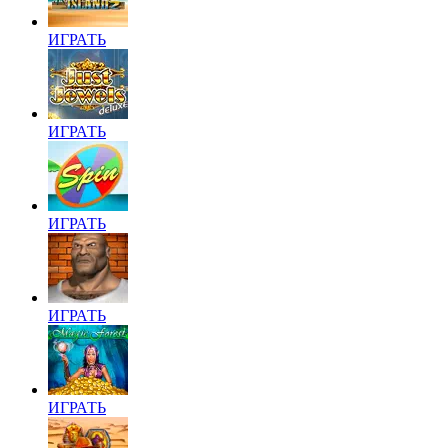
ИГРАТЬ
ИГРАТЬ
ИГРАТЬ
ИГРАТЬ
ИГРАТЬ