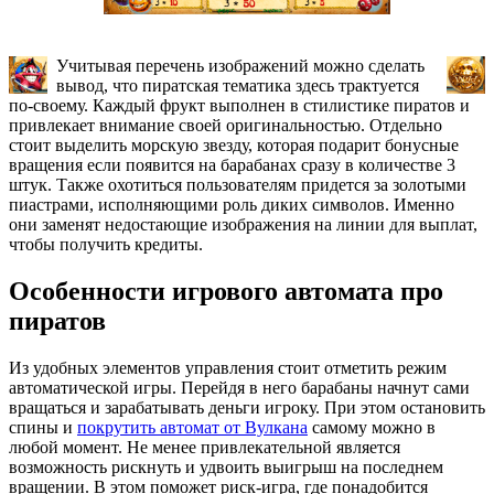
Учитывая перечень изображений можно сделать
вывод, что пиратская тематика здесь трактуется
по-своему. Каждый фрукт выполнен в стилистике пиратов и
привлекает внимание своей оригинальностью. Отдельно
стоит выделить морскую звезду, которая подарит бонусные
вращения если появится на барабанах сразу в количестве 3
штук. Также охотиться пользователям придется за золотыми
пиастрами, исполняющими роль диких символов. Именно
они заменят недостающие изображения на линии для выплат,
чтобы получить кредиты.
Особенности игрового автомата про
пиратов
Из удобных элементов управления стоит отметить режим
автоматической игры. Перейдя в него барабаны начнут сами
вращаться и зарабатывать деньги игроку. При этом остановить
спины и
покрутить автомат от Вулкана
самому можно в
любой момент. Не менее привлекательной является
возможность рискнуть и удвоить выигрыш на последнем
вращении. В этом поможет риск-игра, где понадобится