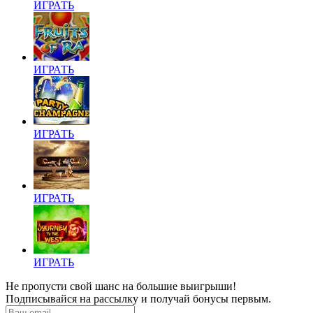
ИГРАТЬ
ИГРАТЬ
ИГРАТЬ
ИГРАТЬ
ИГРАТЬ
Не пропусти свой шанс на большие выигрыши!
Подписывайся на рассылку и получай бонусы первым.