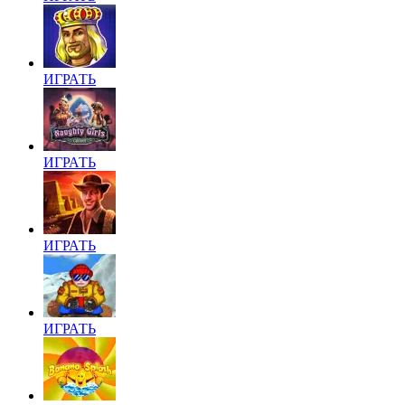
ИГРАТЬ
ИГРАТЬ
ИГРАТЬ
ИГРАТЬ