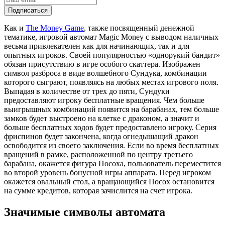
Как и
The Money Game
, также посвященный денежной
тематике, игровой автомат Magic Money с выводом наличных
весьма привлекателен как для начинающих, так и для
опытных игроков. Своей популярностью «однорукий бандит»
обязан присутствию в игре особого скаттера. Изображен
символ разброса в виде волшебного Сундука, комбинации
которого сыграют, появляясь на любых местах игрового поля.
Выпадая в количестве от трех до пяти, Сундуки
предоставляют игроку бесплатные вращения. Чем больше
выигрышных комбинаций появится на барабанах, тем больше
замков будет выстроено на клетке с драконом, а значит и
больше бесплатных ходов будет предоставлено игроку. Серия
фриспинов будет закончена, когда огнедышащий дракон
освободится из своего заключения. Если во время бесплатных
вращений в рамке, расположенной по центру третьего
барабана, окажется фигура Посоха, пользователь переместится
во второй уровень бонусной игры аппарата. Перед игроком
окажется овальный стол, а вращающийся Посох остановится
на сумме кредитов, которая зачислится на счет игрока.
Значимые символы автомата