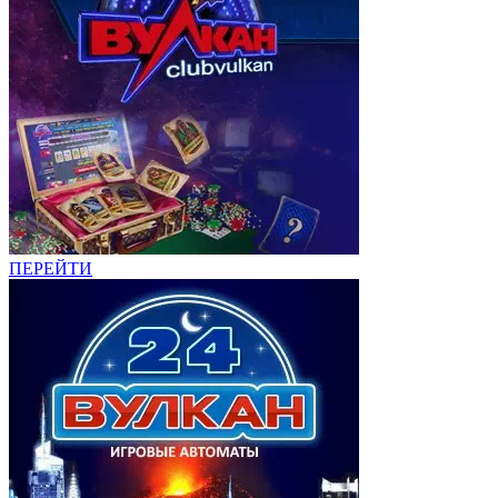
ПЕРЕЙТИ