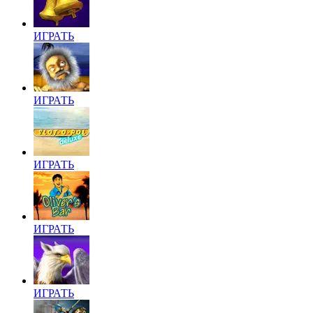
ИГРАТЬ
ИГРАТЬ
ИГРАТЬ
ИГРАТЬ
ИГРАТЬ