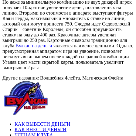
Но даже за минимальную комбинацию из двух дикарей игрок
получает 10-кратное увеличение денег, поставленных на
линию. Вторыми по стоимости в аппарате выступают фигуры
Кая и Герды, максимальный множитель к ставке на линии,
который они могут принести 750. Следом идет Седоволосый
Старик – советник Королевы, он способен приумножить
ставку на ряду до 400 раз. Красочные актеры увеличат
выигрыш до 250 раз. Карточные символы традиционно для
клуба
Вулкан на деньги
являются наименее ценными. Однако,
предусмотренная аппаратом игра на удвоение, позволяет
рискнуть выигрышем после каждой сыгравшей комбинации.
Угадав цвет масти скрытой карты, пользователь увеличит
выигрыш в 2 раза.
Другие названия:
Волшебная Флейта, Магическая Флейта
КАК ВЫВЕСТИ ДЕНЬГИ
КАК ВНЕСТИ ДЕНЬГИ
ЧЛЕНАМ КЛУБА