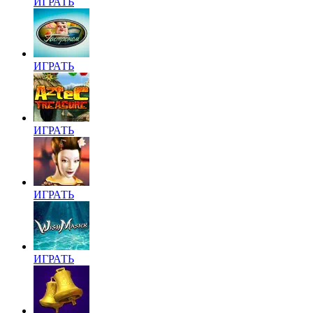
ИГРАТЬ
ИГРАТЬ
ИГРАТЬ
ИГРАТЬ
ИГРАТЬ