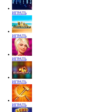
ИГРАТЬ
ИГРАТЬ
ИГРАТЬ
ИГРАТЬ
ИГРАТЬ