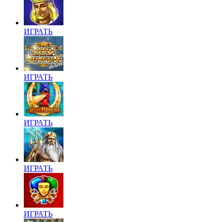
ИГРАТЬ
ИГРАТЬ
ИГРАТЬ
ИГРАТЬ
ИГРАТЬ