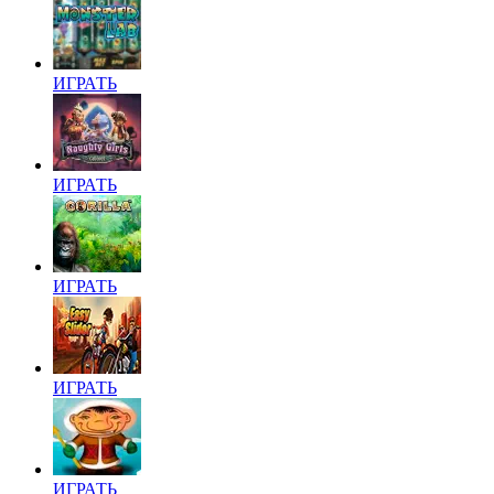
ИГРАТЬ
ИГРАТЬ
ИГРАТЬ
ИГРАТЬ
ИГРАТЬ