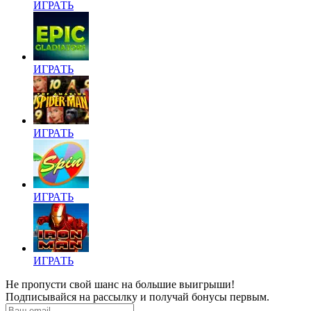
ИГРАТЬ
ИГРАТЬ
ИГРАТЬ
ИГРАТЬ
ИГРАТЬ
Не пропусти свой шанс на большие выигрыши!
Подписывайся на рассылку и получай бонусы первым.