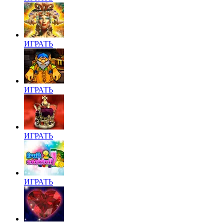
ИГРАТЬ
ИГРАТЬ
ИГРАТЬ
ИГРАТЬ