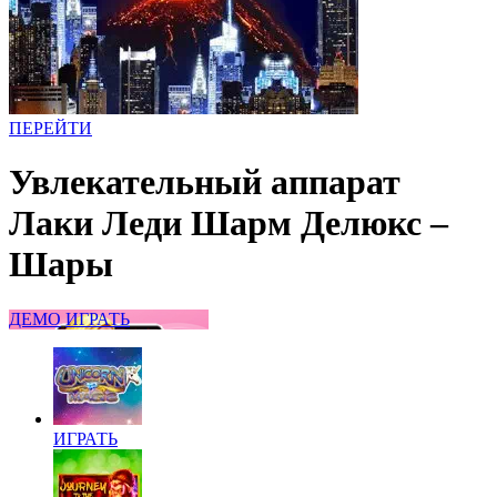
ПЕРЕЙТИ
Увлекательный аппарат
Лаки Леди Шарм Делюкс –
Шары
ДЕМО
ИГРАТЬ
ИГРАТЬ