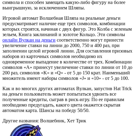
символа и способен замещать какую-либо фигуру на более
выигрышную, за исключением Шляпы.
Игровой автомат Волшебная Шляпа на реальные деньги
предусматривает наличие еще трех символов, комбинации
которых строятся, начиная с двух фигур. Это Колба с зеленым
зельем, Книга заклинаний и золотое Кольцо. Эти символы
онлайн Вулкан на деньги
соответственно могут принести
увеличение ставки на линии до 2000, 750 и 400 раз, при
заполнении целой игровой линии. Для составления призовых
наборов из карточных символов необходимо их
одновременное выпадение в количестве от трех. Комбинации
символов «A» принесут увеличение ставки по линии от 10 до
200 раз, символов «K» и «Q» - от 5 до 150 крат. Наименьший
множитель имеют наборы символов «J» и «10» - от 5 до 100.
Как и во многих других автоматах Вулкан, запустив Hat Trick
на деньги пользователь может попытаться удвоить все
полученные кредиты, сыграв в риск-игру. По ее правилам
необходимо предугадать, какого цвета окажется скрытая
автоматом карта. Шансы на победу 50/50.
Другие названия:
Волшебник, Хет Трик