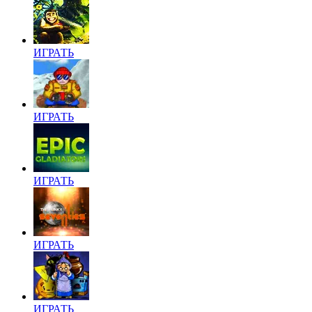
ИГРАТЬ
ИГРАТЬ
ИГРАТЬ
ИГРАТЬ
ИГРАТЬ