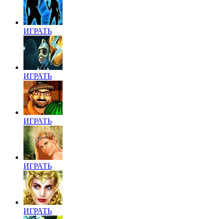
ИГРАТЬ
ИГРАТЬ
ИГРАТЬ
ИГРАТЬ
ИГРАТЬ