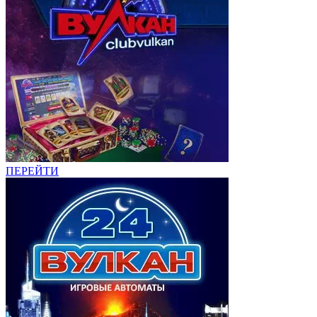
ПЕРЕЙТИ