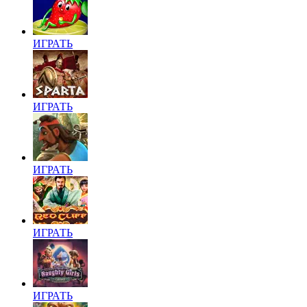
ИГРАТЬ
ИГРАТЬ
ИГРАТЬ
ИГРАТЬ
ИГРАТЬ