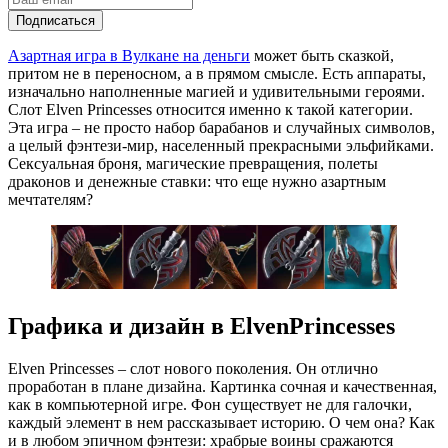
Азартная игра в Вулкане на деньги
может быть сказкой,
притом не в переносном, а в прямом смысле. Есть аппараты,
изначально наполненные магией и удивительными героями.
Слот Elven Princesses относится именно к такой категории.
Эта игра – не просто набор барабанов и случайных символов,
а целый фэнтези-мир, населенный прекрасными эльфийками.
Сексуальная броня, магические превращения, полеты
драконов и денежные ставки: что еще нужно азартным
мечтателям?
Графика и дизайн в ElvenPrincesses
Elven Princesses – слот нового поколения. Он отлично
проработан в плане дизайна. Картинка сочная и качественная,
как в компьютерной игре. Фон существует не для галочки,
каждый элемент в нем рассказывает историю. О чем она? Как
и в любом эпичном фэнтези: храбрые воины сражаются