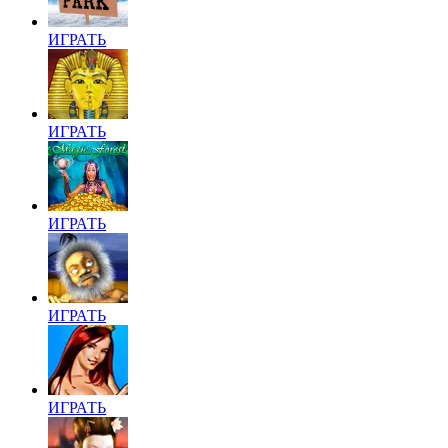
ИГРАТЬ
ИГРАТЬ
ИГРАТЬ
ИГРАТЬ
ИГРАТЬ