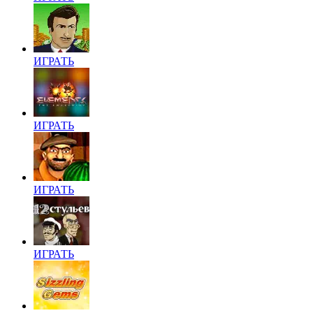
ИГРАТЬ
ИГРАТЬ
ИГРАТЬ
ИГРАТЬ