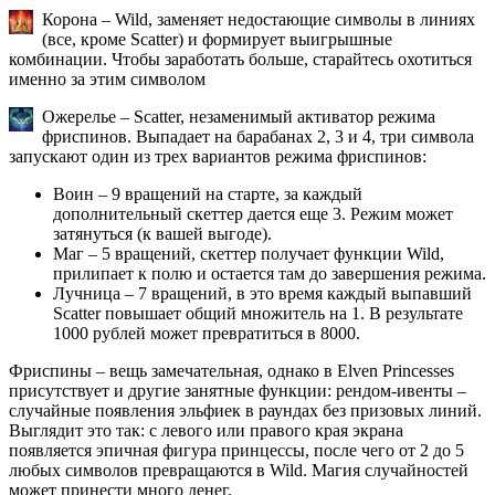
Корона – Wild, заменяет недостающие символы в линиях
(все, кроме Scatter) и формирует выигрышные
комбинации. Чтобы заработать больше, старайтесь охотиться
именно за этим символом
Ожерелье – Scatter, незаменимый активатор режима
фриспинов. Выпадает на барабанах 2, 3 и 4, три символа
запускают один из трех вариантов режима фриспинов:
Воин – 9 вращений на старте, за каждый
дополнительный скеттер дается еще 3. Режим может
затянуться (к вашей выгоде).
Маг – 5 вращений, скеттер получает функции Wild,
прилипает к полю и остается там до завершения режима.
Лучница – 7 вращений, в это время каждый выпавший
Scatter повышает общий множитель на 1. В результате
1000 рублей может превратиться в 8000.
Фриспины – вещь замечательная, однако в Elven Princesses
присутствует и другие занятные функции: рендом-ивенты –
случайные появления эльфиек в раундах без призовых линий.
Выглядит это так: с левого или правого края экрана
появляется эпичная фигура принцессы, после чего от 2 до 5
любых символов превращаются в Wild. Магия случайностей
может принести много денег.