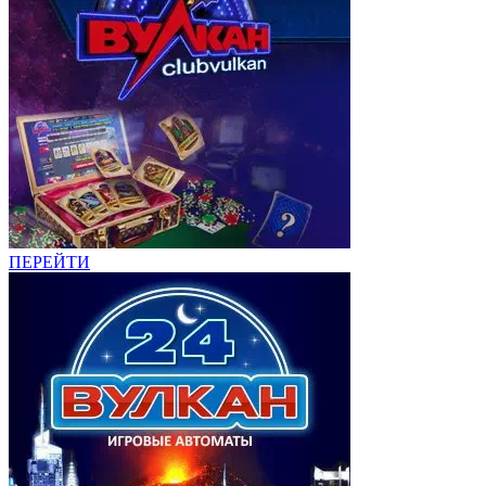
ПЕРЕЙТИ