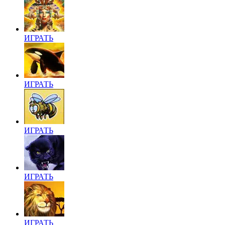
ИГРАТЬ
ИГРАТЬ
ИГРАТЬ
ИГРАТЬ
ИГРАТЬ